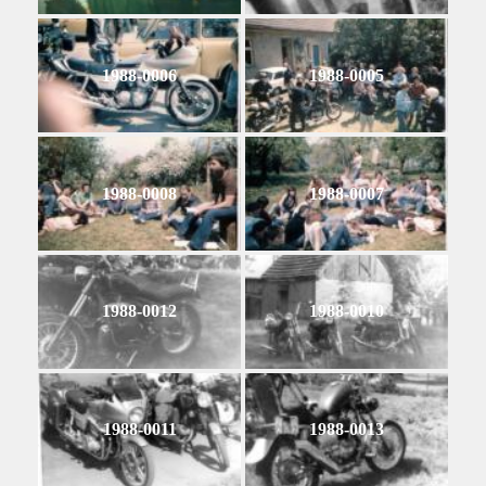
1988-0006
1988-0005
1988-0008
1988-0007
1988-0012
1988-0010
1988-0011
1988-0013